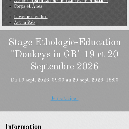
Atelier créatif autour de l'âne et de la nature
Corps et Ânes
Devenir membre
Actualités
Stage Ethologie-Education
"Donkeys in GR" 19 et 20
Septembre 2026
Du 19 sept. 2026, 09:00 au 20 sept. 2026, 18:00
Je participe !
Information