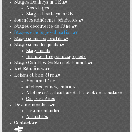
Stages Donkeys in GR
▴
▾
Nos stages
Stages Donkeys in GR
Journées adhérents-bénévoles
▴
▾
Stages découverte de l'âne
▴
▾
Stages éthologie-éducation
▴
▾
Stage soins coopératifs
▴
▾
Stage soins des pieds
▴
▾
Stage pieds
Bivouac et repas-stage pieds
Stage Culottes-Guêtres et Bonnet
▴
▾
Aid'EducÂnes
▴
▾
Loisirs et bien-être
▴
▾
Mon ami l'âne
ateliers jeunes, enfants
Atelier créatif autour de l'âne et de la nature
Corps et Ânes
Devenir membre
▴
▾
Devenir membre
Actualités
Contact
▴
▾