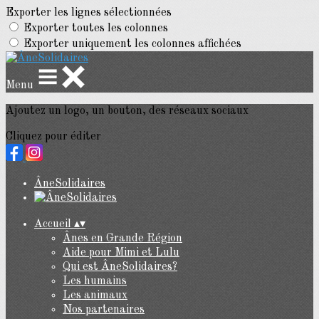
Exporter les lignes sélectionnées
Exporter toutes les colonnes
Exporter uniquement les colonnes affichées
Menu
Ajoutez un logo, un bouton, des réseaux sociaux
Cliquez pour éditer
ÂneSolidaires
Accueil
▴
▾
Ânes en Grande Région
Aide pour Mimi et Lulu
Qui est ÂneSolidaires?
Les humains
Les animaux
Nos partenaires