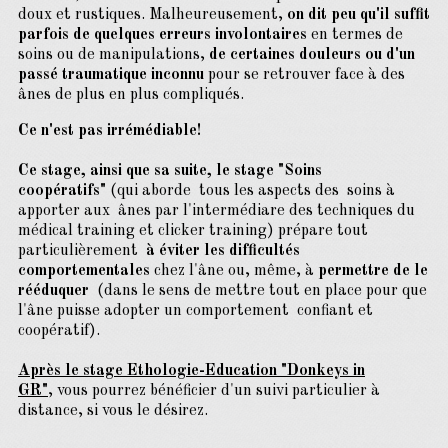
doux et rustiques. Malheureusement,
on dit peu qu'il suffit
parfois de quelques erreurs involontaires
en termes de
soins ou de manipulations,
de certaines douleurs ou d'un
passé traumatique inconnu
pour se retrouver face à des
ânes de plus en plus compliqués.
Ce n'est pas irrémédiable!
Ce stage, ainsi que sa suite, le stage "Soins
coopératifs"
(qui aborde tous les aspects des soins à
apporter aux ânes par l'intermédiare des techniques du
médical training et clicker training) prépare tout
particulièrement
à éviter les difficultés
comportementales
chez l'âne ou, même, à
permettre de le
rééduquer
(dans le sens de mettre tout en place pour que
l'âne puisse adopter un comportement confiant et
coopératif).
Après le stage Ethologie-Education "Donkeys in
GR"
,
vous pourrez bénéficier d'un suivi particulier à
distance, si vous le désirez.