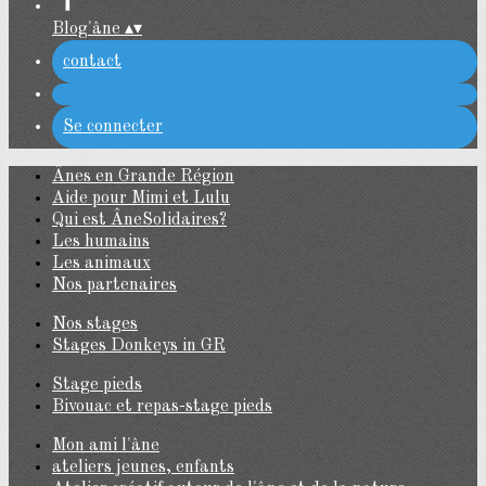
Blog'âne
▴
▾
contact
Se connecter
Ânes en Grande Région
Aide pour Mimi et Lulu
Qui est ÂneSolidaires?
Les humains
Les animaux
Nos partenaires
Nos stages
Stages Donkeys in GR
Stage pieds
Bivouac et repas-stage pieds
Mon ami l'âne
ateliers jeunes, enfants