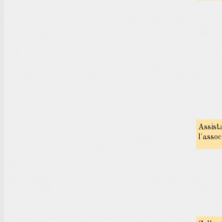
Assist
l'asso