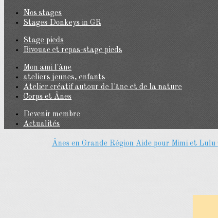
Nos stages
Stages Donkeys in GR
Stage pieds
Bivouac et repas-stage pieds
Mon ami l'âne
ateliers jeunes, enfants
Atelier créatif autour de l'âne et de la nature
Corps et Ânes
Devenir membre
Actualités
Ânes en Grande Région
Aide pour Mimi et Lulu