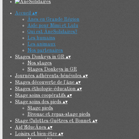
Accueil
▴
▾
Ânes en Grande Région
Aide pour Mimi et Lulu
Qui est ÂneSolidaires?
Les humains
Les animaux
Nos partenaires
Stages Donkeys in GR
▴
▾
Nos stages
Stages Donkeys in GR
Journées adhérents-bénévoles
▴
▾
Stages découverte de l'âne
▴
▾
Stages éthologie-éducation
▴
▾
Stage soins coopératifs
▴
▾
Stage soins des pieds
▴
▾
Stage pieds
Bivouac et repas-stage pieds
Stage Culottes-Guêtres et Bonnet
▴
▾
Aid'EducÂnes
▴
▾
Loisirs et bien-être
▴
▾