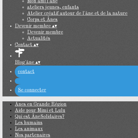
Mon ami l'âne
ateliers jeunes, enfants
Atelier créatif autour de l'âne et de la nature
Corps et Ânes
Devenir membre
▴
▾
Devenir membre
Actualités
Contact
▴
▾
Blog'âne
▴
▾
contact
Se connecter
Ânes en Grande Région
Aide pour Mimi et Lulu
Qui est ÂneSolidaires?
Les humains
Les animaux
Nos partenaires