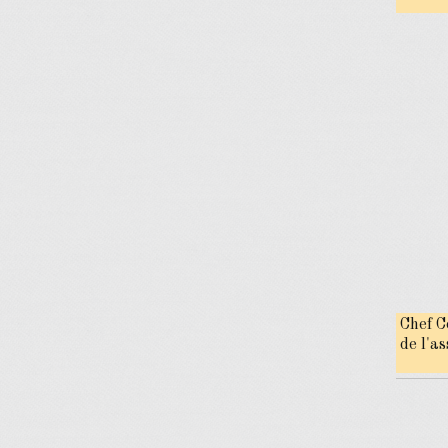
Chef C
de l'as