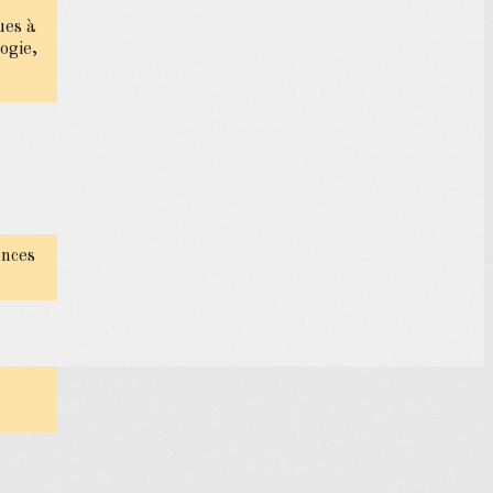
ues à
ogie,
ences