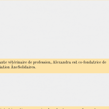
ante vétérinaire de profession, Alexandra est co-fondatrice de
ciation ÂneSolidaires.