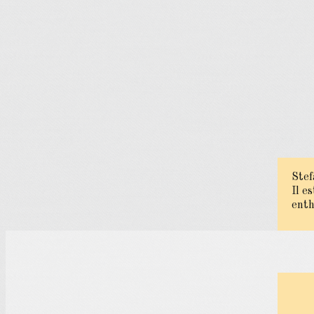
Stef
Il e
enth