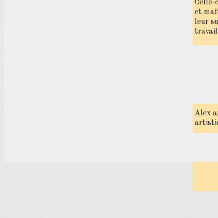
Celle-
et maî
leur s
travail
Alex a
artist