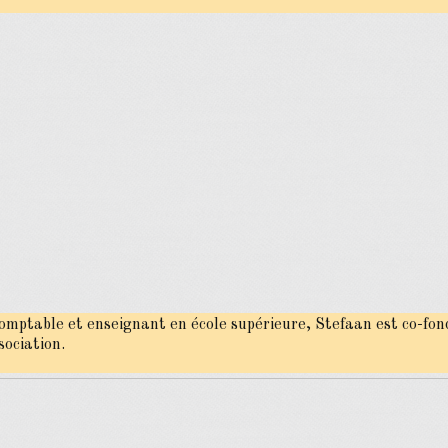
omptable et enseignant en école supérieure, Stefaan est co-fo
sociation.