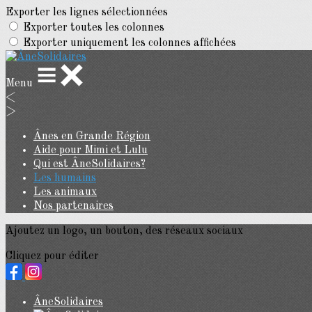
Exporter les lignes sélectionnées
Exporter toutes les colonnes
Exporter uniquement les colonnes affichées
Menu
<
>
Ânes en Grande Région
Aide pour Mimi et Lulu
Qui est ÂneSolidaires?
Les humains
Les animaux
Nos partenaires
Ajoutez un logo, un bouton, des réseaux sociaux
Cliquez pour éditer
ÂneSolidaires