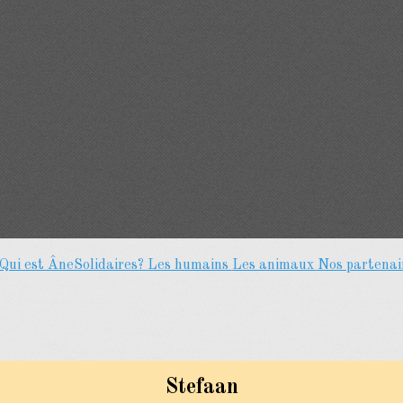
Qui est ÂneSolidaires?
Les humains
Les animaux
Nos partenai
Stefaan