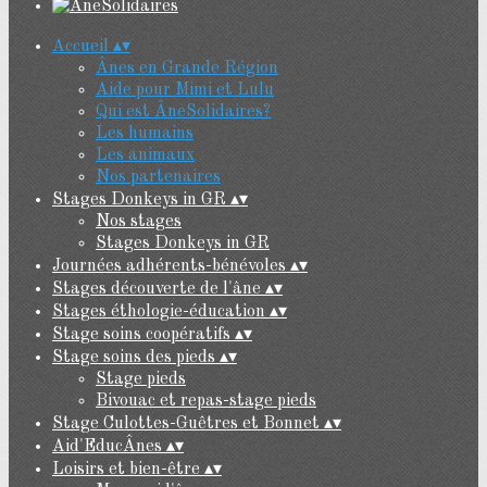
Accueil
▴
▾
Ânes en Grande Région
Aide pour Mimi et Lulu
Qui est ÂneSolidaires?
Les humains
Les animaux
Nos partenaires
Stages Donkeys in GR
▴
▾
Nos stages
Stages Donkeys in GR
Journées adhérents-bénévoles
▴
▾
Stages découverte de l'âne
▴
▾
Stages éthologie-éducation
▴
▾
Stage soins coopératifs
▴
▾
Stage soins des pieds
▴
▾
Stage pieds
Bivouac et repas-stage pieds
Stage Culottes-Guêtres et Bonnet
▴
▾
Aid'EducÂnes
▴
▾
Loisirs et bien-être
▴
▾