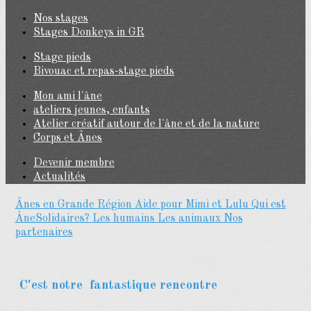
Nos stages
Stages Donkeys in GR
Stage pieds
Bivouac et repas-stage pieds
Mon ami l'âne
ateliers jeunes, enfants
Atelier créatif autour de l'âne et de la nature
Corps et Ânes
Devenir membre
Actualités
Ânes en Grande Région
Aide pour Mimi et Lulu
Qui est
ÂneSolidaires?
Les humains
Les animaux
Nos
partenaires
C'est notre
fantastique rencontre