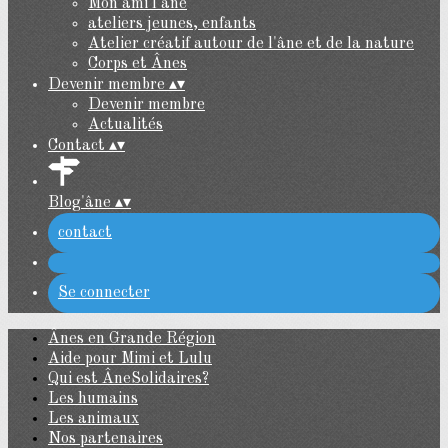
Mon ami l'âne
ateliers jeunes, enfants
Atelier créatif autour de l'âne et de la nature
Corps et Ânes
Devenir membre
▴
▾
Devenir membre
Actualités
Contact
▴
▾
Blog'âne
▴
▾
contact
Se connecter
Ânes en Grande Région
Aide pour Mimi et Lulu
Qui est ÂneSolidaires?
Les humains
Les animaux
Nos partenaires