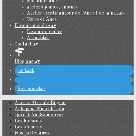
Mon ami l'âne
ateliers jeunes, enfants
Atelier créatif autour de l'âne et de la nature
Corps et Ânes
Devenir membre
▴
▾
Devenir membre
Actualités
Contact
▴
▾
Blog'âne
▴
▾
contact
Se connecter
Ânes en Grande Région
Aide pour Mimi et Lulu
Qui est ÂneSolidaires?
Les humains
Les animaux
Nos partenaires