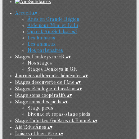
Accueil
▴
▾
Ânes en Grande Région
Aide pour Mimi et Lulu
Qui est ÂneSolidaires?
Les humains
Les animaux
Nos partenaires
Stages Donkeys in GR
▴
▾
Nos stages
Stages Donkeys in GR
Journées adhérents-bénévoles
▴
▾
Stages découverte de l'âne
▴
▾
Stages éthologie-éducation
▴
▾
Stage soins coopératifs
▴
▾
Stage soins des pieds
▴
▾
Stage pieds
Bivouac et repas-stage pieds
Stage Culottes-Guêtres et Bonnet
▴
▾
Aid'EducÂnes
▴
▾
Loisirs et bien-être
▴
▾