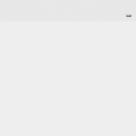
Je m'abonne à la newsletter
OK
Plan du site
Licences
Mentions légales
CGUV
Paramétrer vos cookies
Se connecter
Propulsé par AssoConnect, le logiciel des associations
Vos choix en matière de confidentialité
Notification lors de la collecte