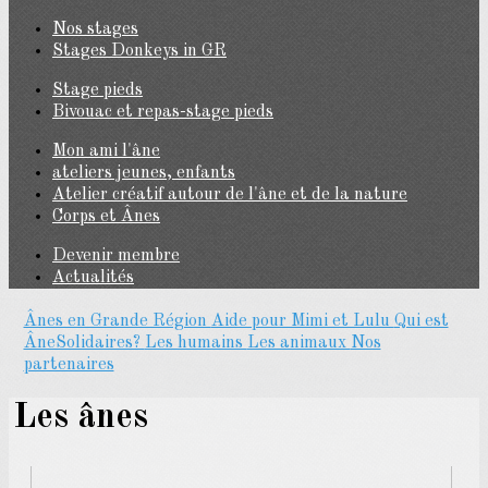
Nos stages
Stages Donkeys in GR
Stage pieds
Bivouac et repas-stage pieds
Mon ami l'âne
ateliers jeunes, enfants
Atelier créatif autour de l'âne et de la nature
Corps et Ânes
Devenir membre
Actualités
Ânes en Grande Région
Aide pour Mimi et Lulu
Qui est
ÂneSolidaires?
Les humains
Les animaux
Nos
partenaires
Les ânes