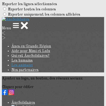
Exporter les lignes sélectionnées
Exporter toutes les colonnes
Exporter uniquement les colonnes affichées
Menu
<
>
Ânes en Grande Région
Aide pour Mimi et Lulu
Qui est ÂneSolidaires?
Les humains
Les animaux
Nos partenaires
Ajoutez un logo, un bouton, des réseaux sociaux
Cliquez pour éditer
ÂneSolidaires