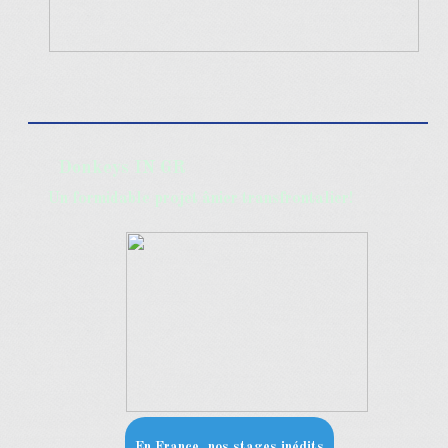
Donkeys IN GR
Un formidable projet ânier transfrontalier
!
En France, nos stages inédits