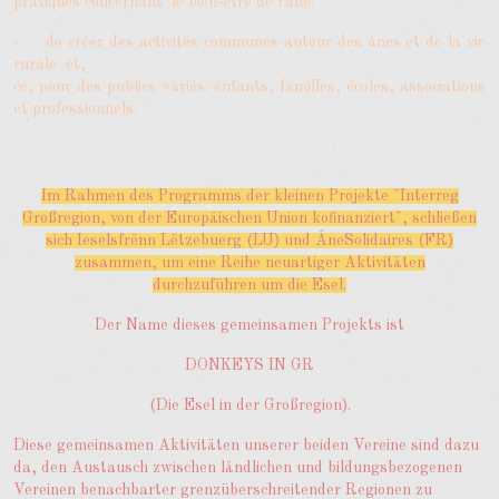
pratiques concernant le bien-être de l'âne.
- de créer des activités communes autour des ânes et de la vie
rurale et,
ce, pour des publics variés: enfants, familles, écoles, associations
et professionnels.
Im Rahmen des Programms der kleinen Projekte "Interreg
Großregion, von der Europäischen Union kofinanziert", schließen
sich Ieselsfrënn Lëtzebuerg (LU) und ÂneSolidaires (FR)
zusammen, um eine Reihe neuartiger Aktivitäten
durchzuführen um die Esel.
Der Name dieses gemeinsamen Projekts ist
DONKEYS IN GR
(Die Esel in der Großregion).
Diese gemeinsamen Aktivitäten unserer beiden Vereine sind dazu
da, den Austausch zwischen ländlichen und bildungsbezogenen
Vereinen benachbarter grenzüberschreitender Regionen zu