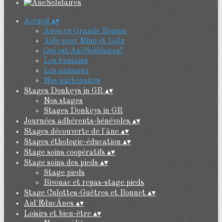
Accueil
▴
▾
Ânes en Grande Région
Aide pour Mimi et Lulu
Qui est ÂneSolidaires?
Les humains
Les animaux
Nos partenaires
Stages Donkeys in GR
▴
▾
Nos stages
Stages Donkeys in GR
Journées adhérents-bénévoles
▴
▾
Stages découverte de l'âne
▴
▾
Stages éthologie-éducation
▴
▾
Stage soins coopératifs
▴
▾
Stage soins des pieds
▴
▾
Stage pieds
Bivouac et repas-stage pieds
Stage Culottes-Guêtres et Bonnet
▴
▾
Aid'EducÂnes
▴
▾
Loisirs et bien-être
▴
▾