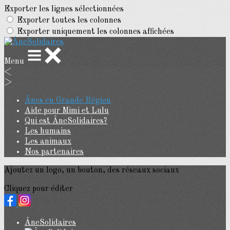
Exporter les lignes sélectionnées
Exporter toutes les colonnes
Exporter uniquement les colonnes affichées
Menu
<
>
Ânes en Grande Région
Aide pour Mimi et Lulu
Qui est ÂneSolidaires?
Les humains
Les animaux
Nos partenaires
Ajoutez un logo, un bouton, des réseaux sociaux
Cliquez pour éditer
ÂneSolidaires