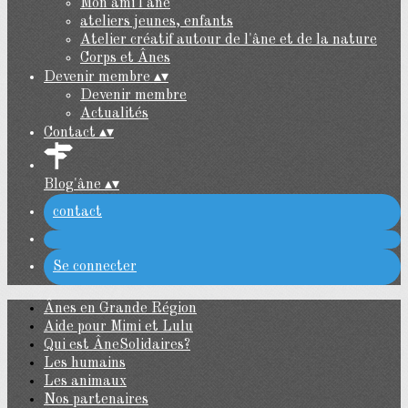
Mon ami l'âne
ateliers jeunes, enfants
Atelier créatif autour de l'âne et de la nature
Corps et Ânes
Devenir membre
▴
▾
Devenir membre
Actualités
Contact
▴
▾
Blog'âne
▴
▾
contact
Se connecter
Ânes en Grande Région
Aide pour Mimi et Lulu
Qui est ÂneSolidaires?
Les humains
Les animaux
Nos partenaires