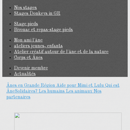
Nos stages
Stages Donkeys in GR
Stage pieds
Bivouac et repas-stage pieds
Mon ami l'âne
ateliers jeunes, enfants
Atelier créatif autour de l'âne et de la nature
Corps et Ânes
Devenir membre
Actualités
Ânes en Grande Région
Aide pour Mimi et Lulu
Qui est
ÂneSolidaires?
Les humains
Les animaux
Nos
partenaires