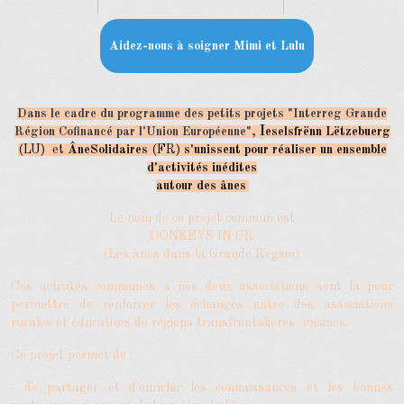
Aidez-nous à soigner Mimi et Lulu
Dans le cadre du programme des petits projets "Interreg Grande
I
Région Cofinancé par l'Union Européenne",
eselsfrënn Lëtzebuerg
(LU) et
ÂneSolidaires
(FR)
s'unissent pour réaliser
un ensemble
d'activités inédites
autour des ânes
.
Le nom de ce projet commun est
DONKEYS IN GR
(Les ânes dans la Grande Région).
Ces activités communes à nos deux associations sont là pour
permettre de renforcer les échanges entre des associations
rurales et éducatives de régions transfrontalières voisines.
Ce projet permet de :
- de partager et d'enrichir les connaissances et les bonnes